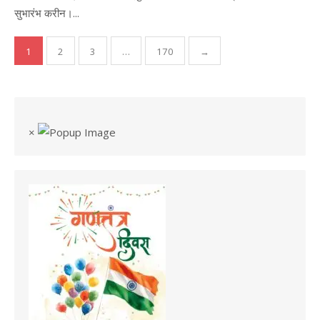
सुभारंभ करीन।...
1
2
3
…
170
→
Posts
pagination
×