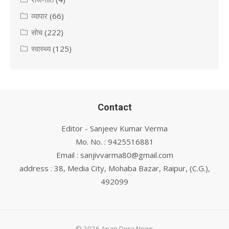
व्यापार
(66)
सोच
(222)
स्वास्थ्य
(125)
Contact
Editor - Sanjeev Kumar Verma
Mo. No. : 9425516881
Email : sanjivvarma80@gmail.com
address : 38, Media City, Mohaba Bazar, Raipur, (C.G.),
492099
© 2026 Apan Dera News