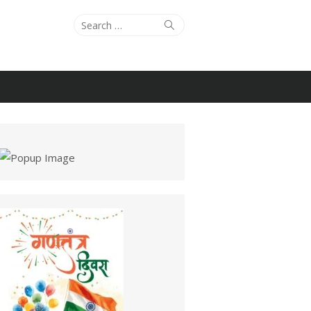
Search
Search
for: