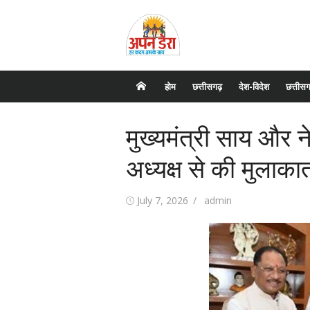
Skip
to
content
होम
छत्तीसगढ़
देश-विदेश
छत्तीसग
मुख्यमंत्री साय और ने
अध्यक्ष से की मुलाका
Posted
July 7, 2026
Author
admin
on