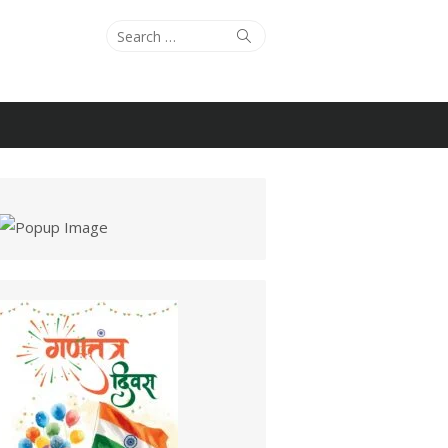
Search
Search
for: