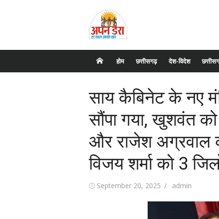
Skip
to
content
होम
छत्तीसगढ़
देश-विदेश
छत्तीसग
साय कैबिनेट के नए मं
सौंपा गया, खुशवंत को 
और राजेश अग्रवाल को
विजय शर्मा को 3 जिलो
Posted
September 20, 2025
Author
admin
on