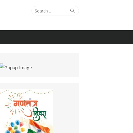
Search
Search
for: