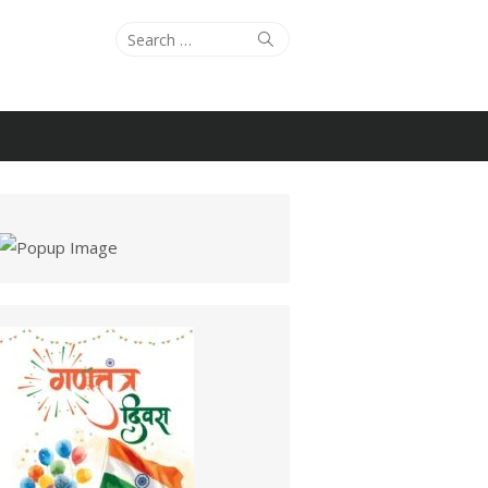
Search
Search
for: