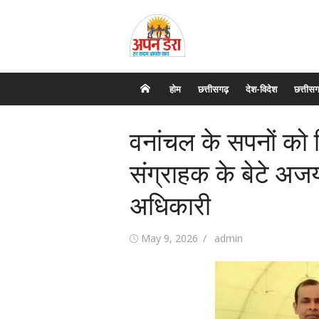
Skip
to
content
होम
छत्तीसगढ़
देश-विदेश
छत्तीसग
वनांचल के सपनों को म
संग्राहक के बेटे अजय
अधिकारी
Posted
May 9, 2026
Author
admin
on