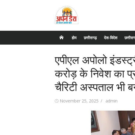
Skip
to
content
होम
छत्तीसगढ़
देश-विदेश
छत्तीसग
एपीएल अपोलो इंडस्ट्र
करोड़ के निवेश का प्
चैरिटी अस्पताल भी ब
Posted
November 25, 2025
Author
admin
on