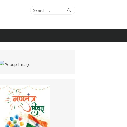
Search
Search
for: