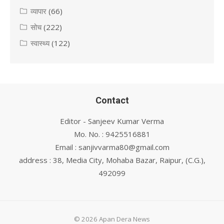
व्यापार
(66)
सोच
(222)
स्वास्थ्य
(122)
Contact
Editor - Sanjeev Kumar Verma
Mo. No. : 9425516881
Email : sanjivvarma80@gmail.com
address : 38, Media City, Mohaba Bazar, Raipur, (C.G.),
492099
© 2026 Apan Dera News