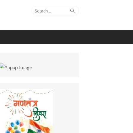
Search
Search
for: