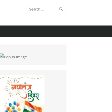
Search
Search
for: