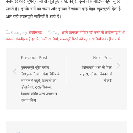
बलभद्र और सुभद्रा जी से जुड़े हुए शंख,चक्र, फूल जैसे मोटिफ बहुत सुंदर
लगते हैं। इनके रंगों का चयन और इनका रेखांकन इन्हें बेहद खूबसूरती देता है
और यही संबलपुरी साड़ियों में आये हैं।
Category:
छत्तीसगढ़
Tag:
अपने शानदार मोटिफ की वजह से छत्तीसगढ़ में भी
काफी लोकप्रिय हैं इस पैटर्न की साड़ियां
,
संबलपुरी पैटर्न की सुंदर साड़ियां बन रही रीपा में
Previous Post
Next Post
Post
मुख्यमंत्री भूपेश बघेल
बेरोजगारी भत्ता से मिला
navigation
निःशुल्क दिव्यांग सेवा शिविर के
सहारा, कौशल विकास से
समापन में पहुंचे, दिव्यांगों को
नौकरी
व्हीलचेयर, ट्राईसिकल,
बैशाखी सहित अन्य उपकरण
प्रदान किए