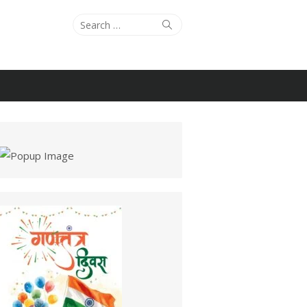
Search
Search
for: