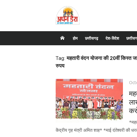
Skip
to
content
होम
छत्तीसगढ़
देश-विदेश
छत्तीसग
Tag:
महतारी वंदन योजना की 20वीं किस्त जार
रुपय
Pos
Oct
on
मह
लाख
कर
*महत
केंद्रीय गृह मंत्री अमित शाह* *माई दंतेश्वरी की धरती