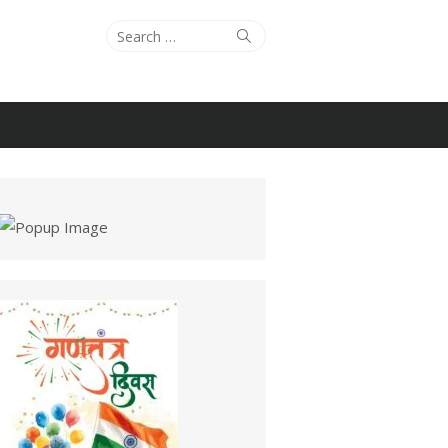
Search
Search
for: