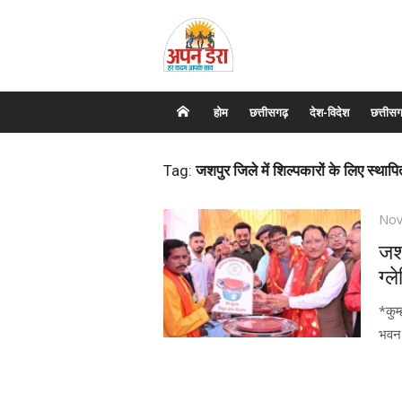
Skip
to
content
होम
छत्तीसगढ़
देश-विदेश
छत्तीसग
Tag:
जशपुर जिले में शिल्पकारों के लिए स्थापित 
Pos
Nov
on
जशप
ग्ल
*कुम
भवन 