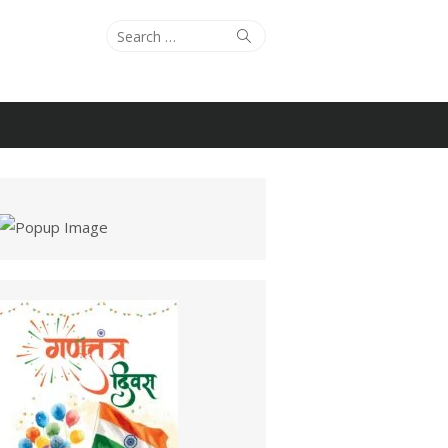
Search
Search
for: