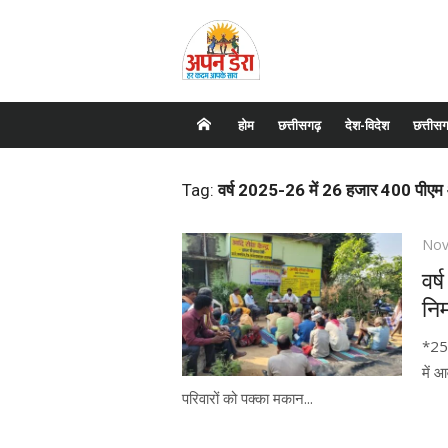
Skip
to
content
होम
छत्तीसगढ़
देश-विदेश
छत्तीसग
Tag:
वर्ष 2025-26 में 26 हजार 400 पीएम 
Pos
Nov
on
वर
निर
*25 
में 
परिवारों को पक्का मकान...